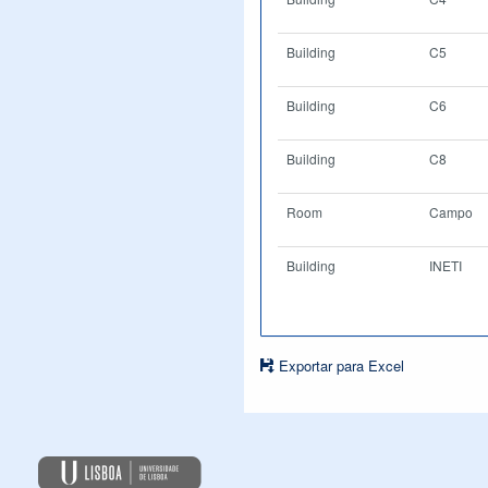
Building
C5
Building
C6
Building
C8
Room
Campo
Building
INETI
Exportar para Excel