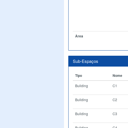
Àrea
Sub-Espaços
Tipo
Nome
Building
C1
Building
C2
Building
C3
Building
C4