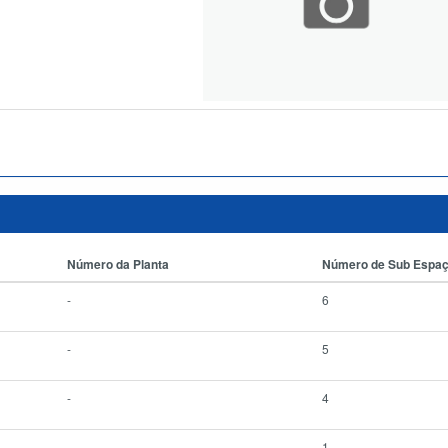
Número da Planta
Número de Sub Espa
-
6
-
5
-
4
-
1