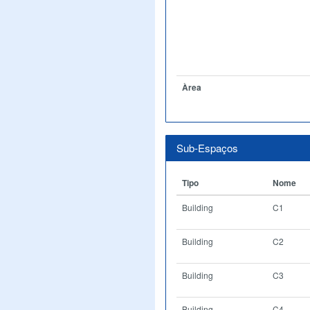
Àrea
Sub-Espaços
Tipo
Nome
Building
C1
Building
C2
Building
C3
Building
C4