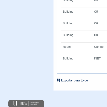
Building
C5
Building
C6
Building
C8
Room
Campo
Building
INETI
Exportar para Excel