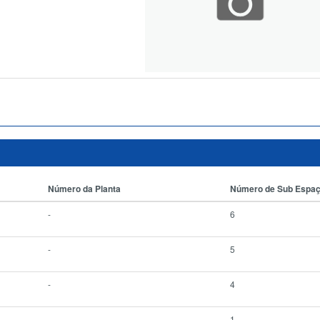
Número da Planta
Número de Sub Espa
-
6
-
5
-
4
-
1