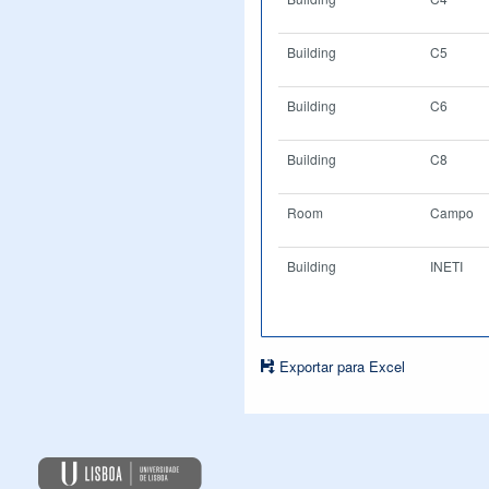
Building
C5
Building
C6
Building
C8
Room
Campo
Building
INETI
Exportar para Excel