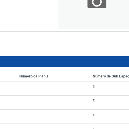
Número da Planta
Número de Sub Espa
-
6
-
5
-
4
-
1