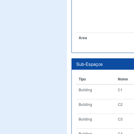
Àrea
Sub-Espaços
Tipo
Nome
Building
C1
Building
C2
Building
C3
Building
C4