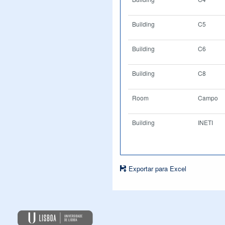
Building
C5
Building
C6
Building
C8
Room
Campo
Building
INETI
Exportar para Excel