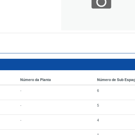
Número da Planta
Número de Sub Espa
-
6
-
5
-
4
-
1