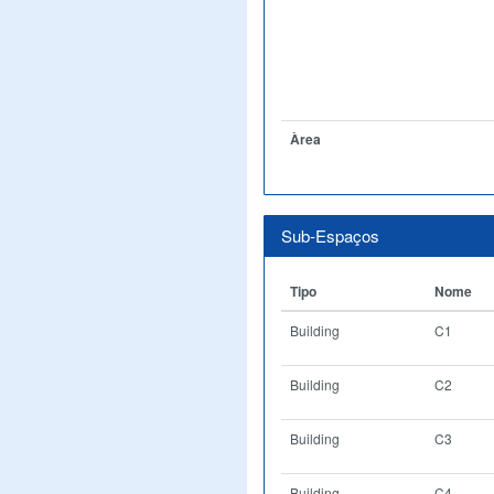
Àrea
Sub-Espaços
Tipo
Nome
Building
C1
Building
C2
Building
C3
Building
C4