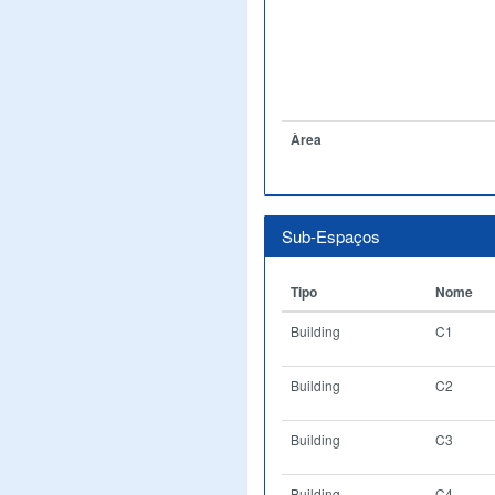
Àrea
Sub-Espaços
Tipo
Nome
Building
C1
Building
C2
Building
C3
Building
C4