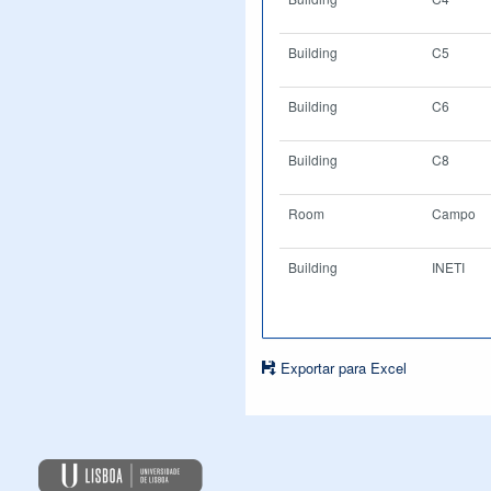
Building
C5
Building
C6
Building
C8
Room
Campo
Building
INETI
Exportar para Excel