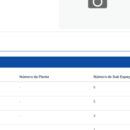
Número da Planta
Número de Sub Espa
-
6
-
5
-
4
-
1