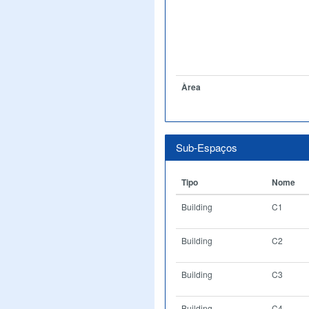
Àrea
Sub-Espaços
Tipo
Nome
Building
C1
Building
C2
Building
C3
Building
C4