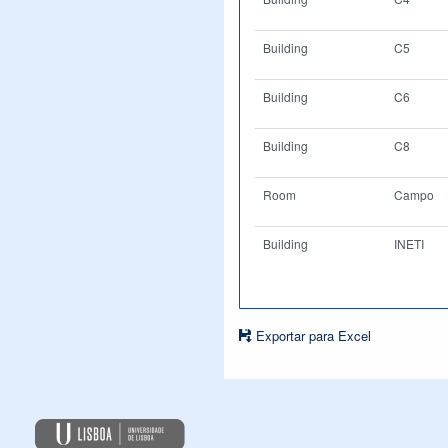
Building
C5
Building
C6
Building
C8
Room
Campo
Building
INETI
Exportar para Excel