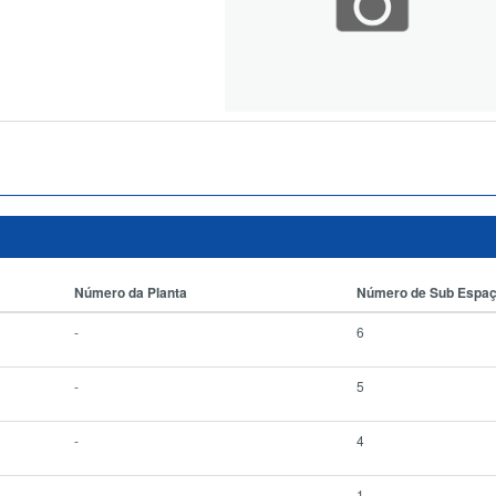
Número da Planta
Número de Sub Espa
-
6
-
5
-
4
-
1