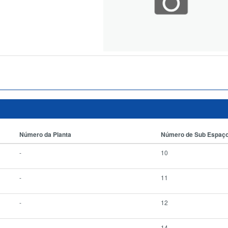
Número da Planta
Número de Sub Espaç
-
10
-
11
-
12
-
14