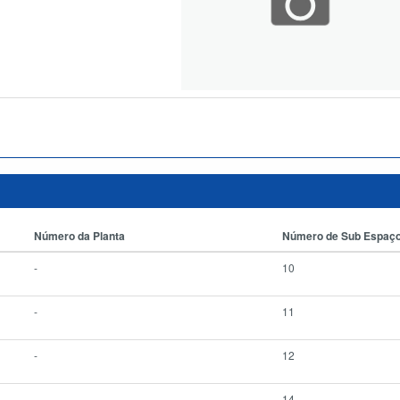
Número da Planta
Número de Sub Espaç
-
10
-
11
-
12
-
14