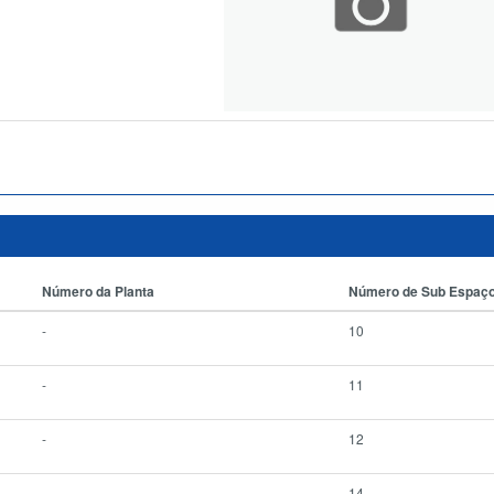
Número da Planta
Número de Sub Espaç
-
10
-
11
-
12
-
14