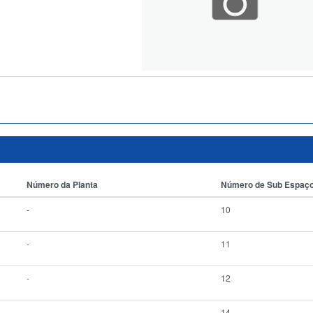
Número da Planta
Número de Sub Espaç
-
10
-
11
-
12
-
14