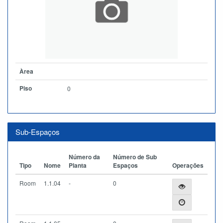
Àrea
Piso
0
Sub-Espaços
Número da
Número de Sub
Tipo
Nome
Planta
Espaços
Operações
Room
1.1.04
-
0