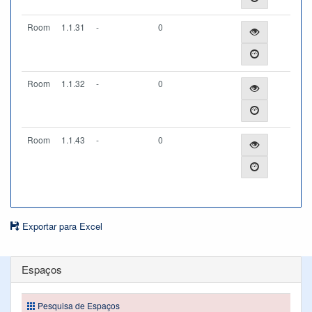
Room
1.1.31
-
0
Room
1.1.32
-
0
Room
1.1.43
-
0
Exportar para Excel
Espaços
Pesquisa de Espaços