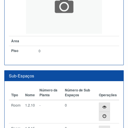
Àrea
Piso
0
Sub-Espaços
Número da
Número de Sub
Tipo
Nome
Planta
Espaços
Operações
Room
1.2.10
-
0