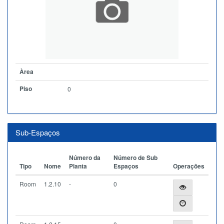
Àrea
Piso
0
Sub-Espaços
Número da
Número de Sub
Tipo
Nome
Planta
Espaços
Operações
Room
1.2.10
-
0