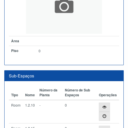
Àrea
Piso
0
Sub-Espaços
Número da
Número de Sub
Tipo
Nome
Planta
Espaços
Operações
Room
1.2.10
-
0