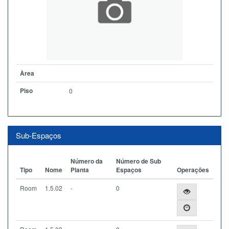
Àrea
Piso
0
Sub-Espaços
Número da
Número de Sub
Tipo
Nome
Planta
Espaços
Operações
Room
1.5.02
-
0