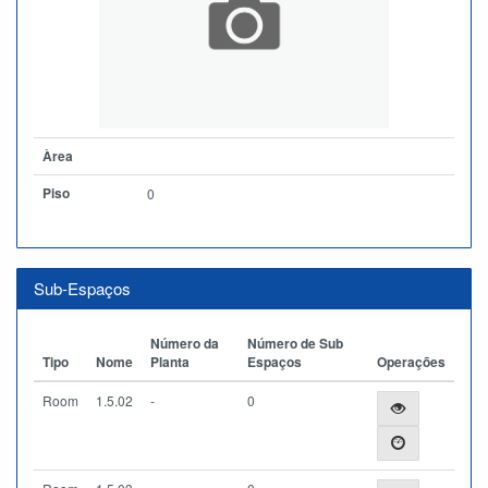
Àrea
Piso
0
Sub-Espaços
Número da
Número de Sub
Tipo
Nome
Planta
Espaços
Operações
Room
1.5.02
-
0