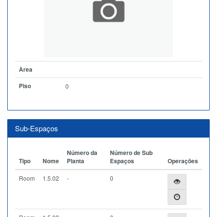
Àrea
Piso
0
Sub-Espaços
Número da
Número de Sub
Tipo
Nome
Planta
Espaços
Operações
Room
1.5.02
-
0