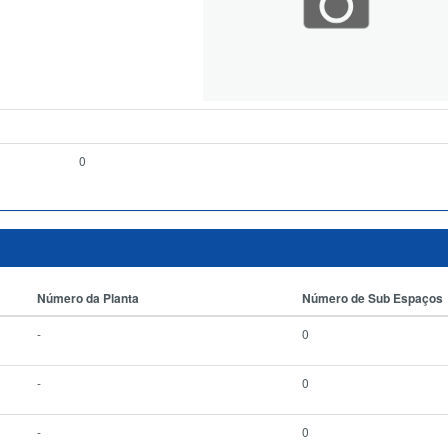
0
Número da Planta
Número de Sub Espaços
-
0
-
0
-
0