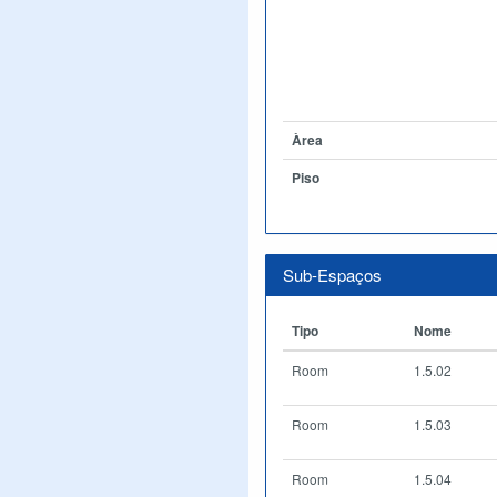
Àrea
Piso
Sub-Espaços
Tipo
Nome
Room
1.5.02
Room
1.5.03
Room
1.5.04