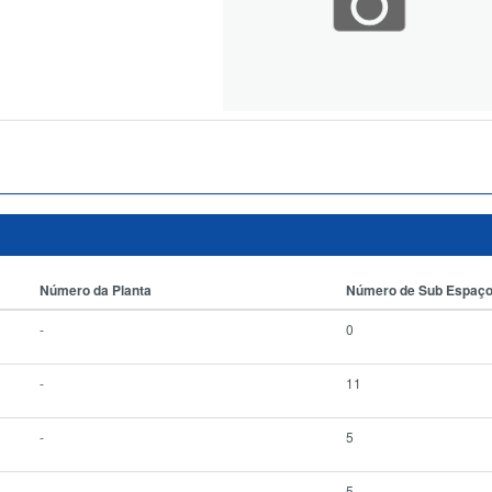
Número da Planta
Número de Sub Espaç
-
0
-
11
-
5
-
5