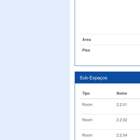
Àrea
Piso
Sub-Espaços
Tipo
Nome
Room
2.2.01
Room
2.2.02
Room
2.2.04