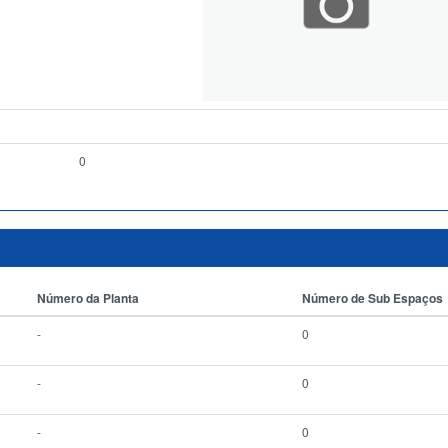
0
Número da Planta
Número de Sub Espaços
-
0
-
0
-
0