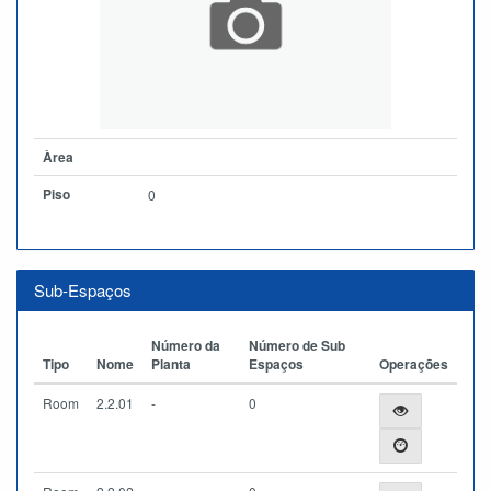
Àrea
Piso
0
Sub-Espaços
Número da
Número de Sub
Tipo
Nome
Planta
Espaços
Operações
Room
2.2.01
-
0