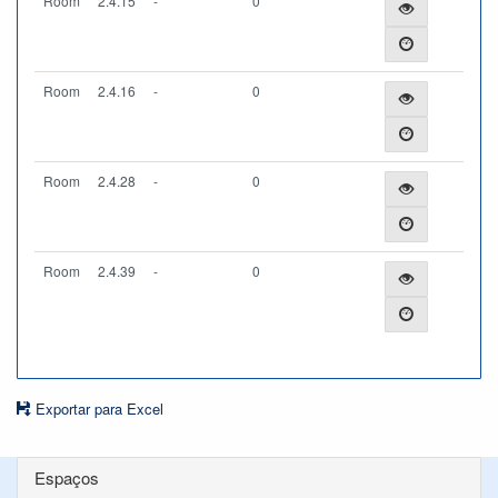
Room
2.4.15
-
0
Room
2.4.16
-
0
Room
2.4.28
-
0
Room
2.4.39
-
0
Exportar para Excel
Espaços