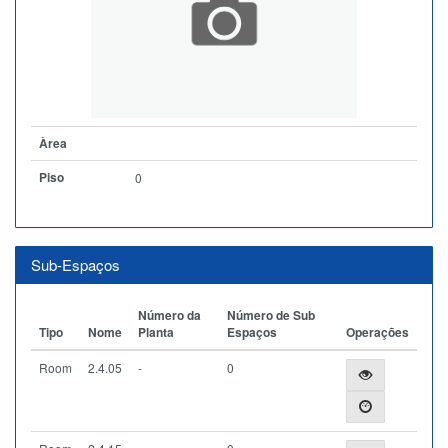
Àrea
Piso
0
Sub-Espaços
Número da
Número de Sub
Tipo
Nome
Planta
Espaços
Operações
Room
2.4.05
-
0