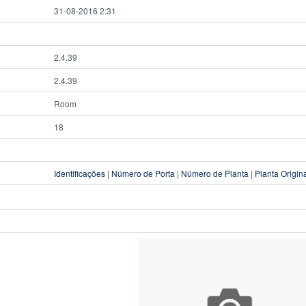
31-08-2016 2:31
2.4.39
2.4.39
Room
18
Identificações
|
Número de Porta
|
Número de Planta
|
Planta Origin