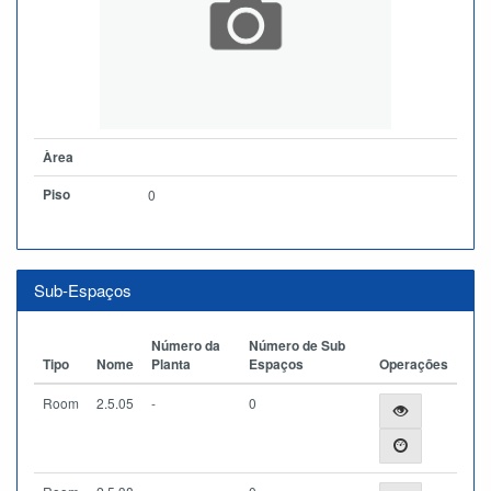
Àrea
Piso
0
Sub-Espaços
Número da
Número de Sub
Tipo
Nome
Planta
Espaços
Operações
Room
2.5.05
-
0