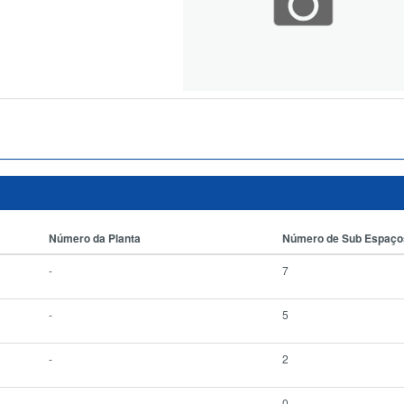
Número da Planta
Número de Sub Espaço
-
7
-
5
-
2
-
0