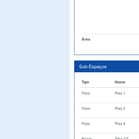
Àrea
Sub-Espaços
Tipo
Nome
Floor
Piso 1
Floor
Piso 2
Floor
Piso 4
Room
Átrio C3