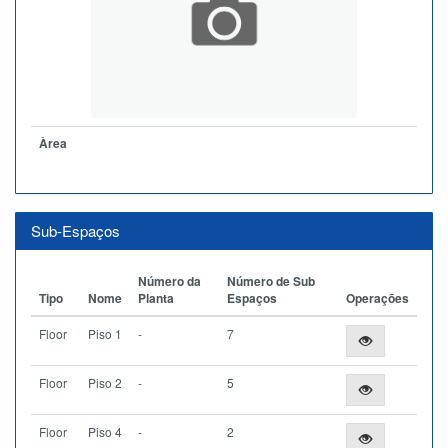
Àrea
Sub-Espaços
Número da
Número de Sub
Tipo
Nome
Planta
Espaços
Operações
Floor
Piso 1
-
7
Floor
Piso 2
-
5
Floor
Piso 4
-
2