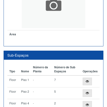
Àrea
Sub-Espaços
Número da
Número de Sub
Tipo
Nome
Planta
Espaços
Operações
Floor
Piso 1
-
7
Floor
Piso 2
-
5
Floor
Piso 4
-
2