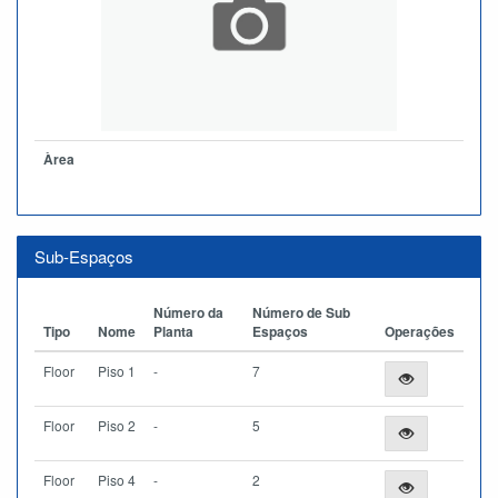
Àrea
Sub-Espaços
Número da
Número de Sub
Tipo
Nome
Planta
Espaços
Operações
Floor
Piso 1
-
7
Floor
Piso 2
-
5
Floor
Piso 4
-
2