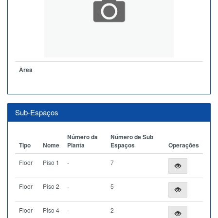
Àrea
Sub-Espaços
Número da
Número de Sub
Tipo
Nome
Planta
Espaços
Operações
Floor
Piso 1
-
7
Floor
Piso 2
-
5
Floor
Piso 4
-
2