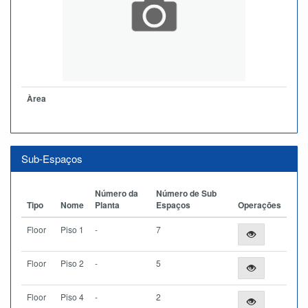
Àrea
Sub-Espaços
Número da
Número de Sub
Tipo
Nome
Planta
Espaços
Operações
Floor
Piso 1
-
7
Floor
Piso 2
-
5
Floor
Piso 4
-
2