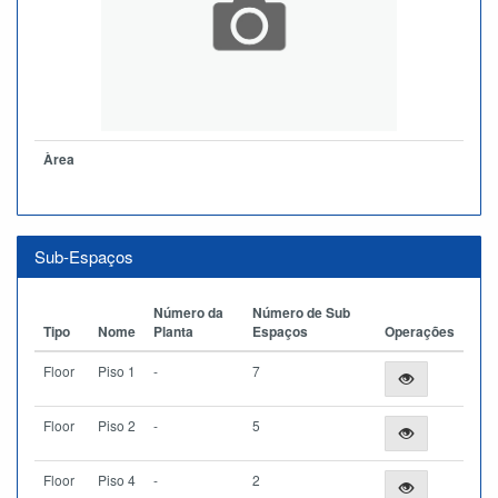
Àrea
Sub-Espaços
Número da
Número de Sub
Tipo
Nome
Planta
Espaços
Operações
Floor
Piso 1
-
7
Floor
Piso 2
-
5
Floor
Piso 4
-
2