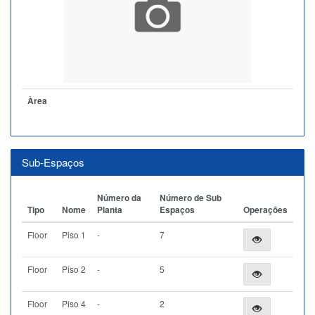
Àrea
Sub-Espaços
Número da
Número de Sub
Tipo
Nome
Planta
Espaços
Operações
Floor
Piso 1
-
7
Floor
Piso 2
-
5
Floor
Piso 4
-
2