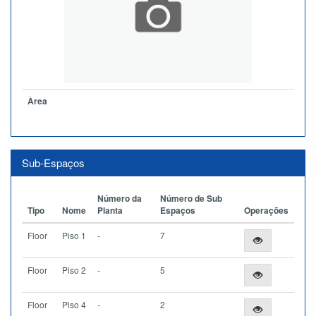
Àrea
Sub-Espaços
Número da
Número de Sub
Tipo
Nome
Planta
Espaços
Operações
Floor
Piso 1
-
7
Floor
Piso 2
-
5
Floor
Piso 4
-
2