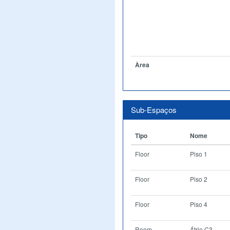
Àrea
Sub-Espaços
Tipo
Nome
Floor
Piso 1
Floor
Piso 2
Floor
Piso 4
Room
Átrio C3