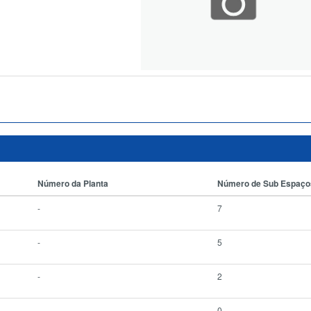
Número da Planta
Número de Sub Espaço
-
7
-
5
-
2
-
0