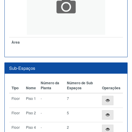
Àrea
Sub-Espaços
Número da
Número de Sub
Tipo
Nome
Planta
Espaços
Operações
Floor
Piso 1
-
7
Floor
Piso 2
-
5
Floor
Piso 4
-
2