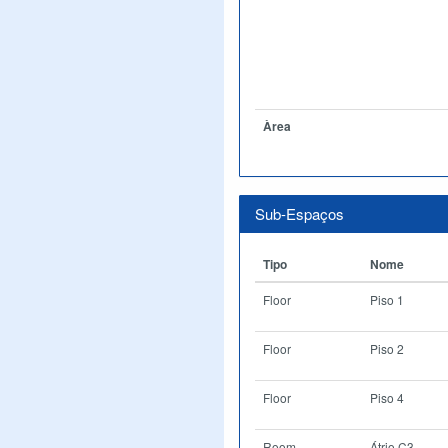
Àrea
Sub-Espaços
Tipo
Nome
Floor
Piso 1
Floor
Piso 2
Floor
Piso 4
Room
Átrio C3