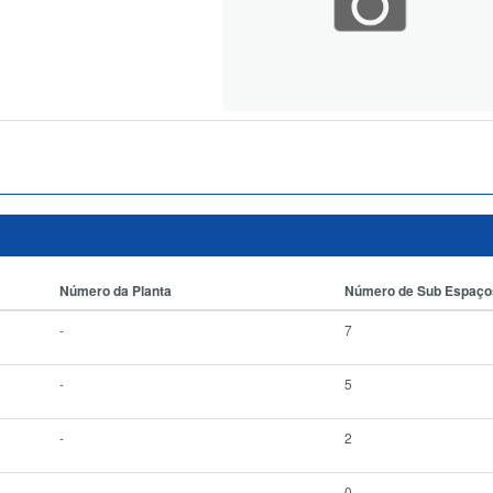
Número da Planta
Número de Sub Espaço
-
7
-
5
-
2
-
0