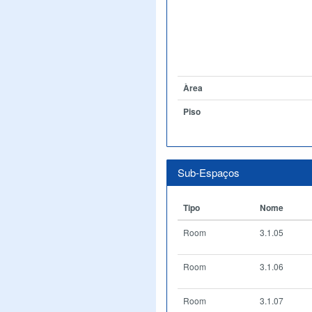
Àrea
Piso
Sub-Espaços
Tipo
Nome
Room
3.1.05
Room
3.1.06
Room
3.1.07