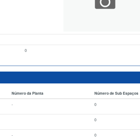
0
Número da Planta
Número de Sub Espaços
-
0
0
-
0