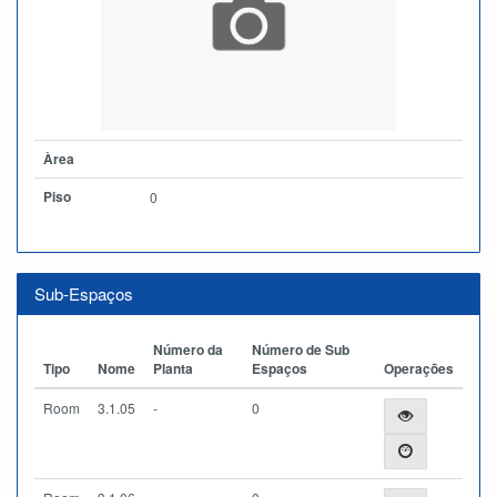
Àrea
Piso
0
Sub-Espaços
Número da
Número de Sub
Tipo
Nome
Planta
Espaços
Operações
Room
3.1.05
-
0