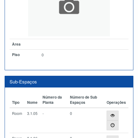
Àrea
Piso
0
Sub-Espaços
Número da
Número de Sub
Tipo
Nome
Planta
Espaços
Operações
Room
3.1.05
-
0