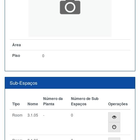
Àrea
Piso
0
Sub-Espaços
Número da
Número de Sub
Tipo
Nome
Planta
Espaços
Operações
Room
3.1.05
-
0