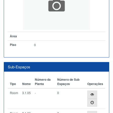
Àrea
Piso
0
Sub-Espaços
Número da
Número de Sub
Tipo
Nome
Planta
Espaços
Operações
Room
3.1.05
-
0