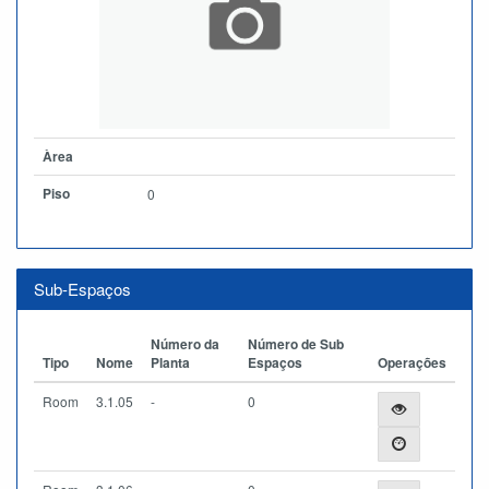
Àrea
Piso
0
Sub-Espaços
Número da
Número de Sub
Tipo
Nome
Planta
Espaços
Operações
Room
3.1.05
-
0