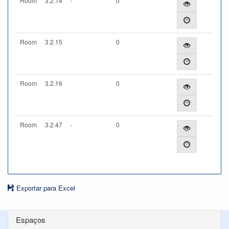
Room
3.2.14
-
0
Room
3.2.15
0
Room
3.2.16
0
Room
3.2.47
-
0
Exportar para Excel
Espaços