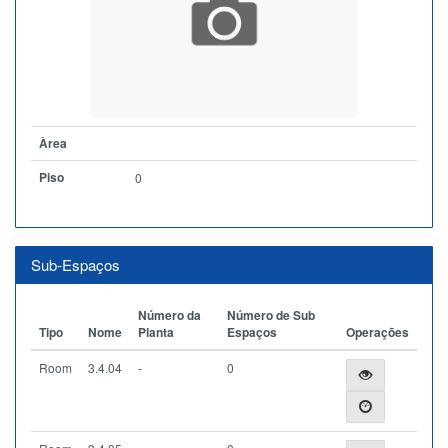
Àrea
Piso
0
Sub-Espaços
Número da
Número de Sub
Tipo
Nome
Planta
Espaços
Operações
Room
3.4.04
-
0