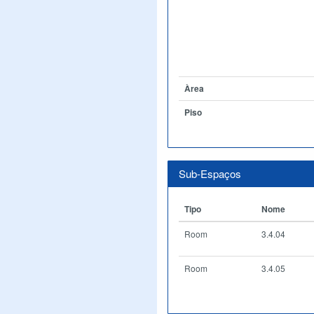
Àrea
Piso
Sub-Espaços
Tipo
Nome
Room
3.4.04
Room
3.4.05