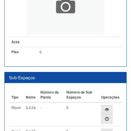
Àrea
Piso
0
Sub-Espaços
Número da
Número de Sub
Tipo
Nome
Planta
Espaços
Operações
Room
3.4.04
-
0