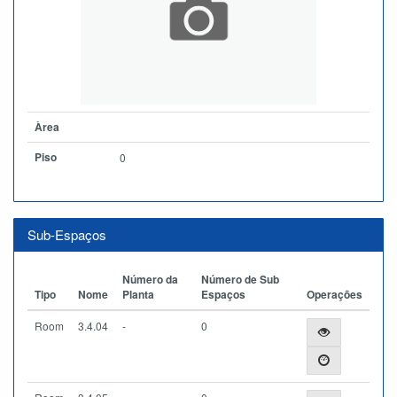
Àrea
Piso
0
Sub-Espaços
Número da
Número de Sub
Tipo
Nome
Planta
Espaços
Operações
Room
3.4.04
-
0