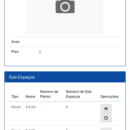
Àrea
Piso
0
Sub-Espaços
Número da
Número de Sub
Tipo
Nome
Planta
Espaços
Operações
Room
3.4.04
-
0