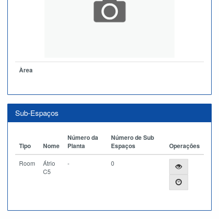
Àrea
Sub-Espaços
Número da
Número de Sub
Tipo
Nome
Planta
Espaços
Operações
Room
Átrio
-
0
C5