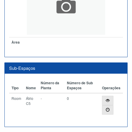
Àrea
Sub-Espaços
Número da
Número de Sub
Tipo
Nome
Planta
Espaços
Operações
Room
Átrio
-
0
C5